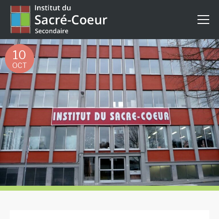
10
OCT