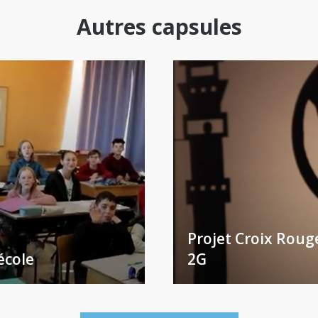
Autres capsules
Projet Croix Rouge
école
2G