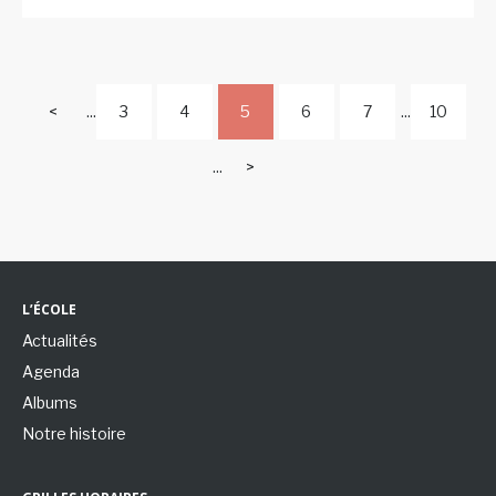
<
...
3
4
5
6
7
...
10
...
>
L’ÉCOLE
Actualités
Agenda
Albums
Notre histoire